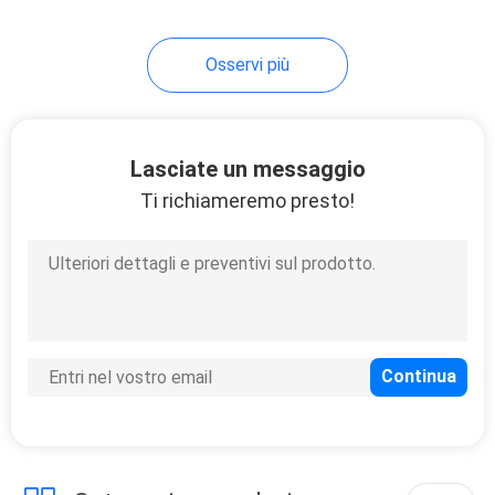
10
Osservi più
Maschera di lifting
facciale
Lasciate un messaggio
Ti richiameremo presto!
2
Massaggiatore
posteriore portabile