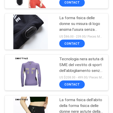
yoga di allungamento
CONTROLLO
CONTACT
DI
La forma fisica delle
QUALITÀ
14
donne su misura di logo
ansima l'usura senza
Vestito senza fili di
CONTATTICI
cuciture della palestra
US $86.00 - 239.00/ Pieces MOQ:1pieces
SME
dell'OEM dei pantaloni di
CONTACT
allenamento
NOTIZIA
Tecnologia nera astuta di
SME del vestito di sport
CASI
dell'abbigliamento senza
44
fili porpora di nylon di
US $208.00 - 499.00/ Pieces MOQ:1pieces
addestramento
RICHIEDA
CONTACT
Ghette di SME
UNA
La forma fisica dell'abito
CITAZIONE
della forma fisica delle
donne nere astute della