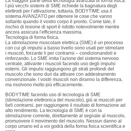
La maggior parte della tecnologia avanzata di forma fisica.
I più vecchi sistemi di SME richiede la bagnatura degli
elettrodi per l'attivazione, tuttavia, BODYTIME usa il
sistema AVANZATO per ottenere le cose che vanno
soltanto quando il vostro corpo è pronto. Come tale, il
rischio di lesione di sport è ridotto notevolmente mentre
ancora assicura l'efficienza massima.
Tecnologia di forma fisica.
La stimolazione muscolare elettrica (SME) è un processo
con cui gli impulsi a basso livello sono usati per stimolare
i muscoli, forzante li per contrarrsi – condizionandoli e
rinforzando. Lo SME imita l'azione del sistema nervoso
centrale, attivante i muscoli facendo uso degli impulsi
esterni. Gli impulsi raggiungono gli strati profondi del
muscolo che sono duri da attivare con addestramento
convenzionale. I vostri muscoli non diranno la differenza,
ma risolvono molto più efficacemente.
BODYTIME facendo uso di tecnologia di SME
(stimolazione elettronica del muscolo), giù ai muscoli per
farli contrarrsi, per raggiungere il risultato di formazione ad
alto rendimento. La tecnologia di SME è con la
stimolazione corrente, direttamente al segnale al muscolo,
promuovere il movimento del muscolo. Nessun danno al
corpo umano ed a voi godrà della forma fisica scientifica e