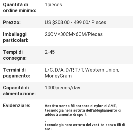
CONTROLLO
Quantità di
1pieces
ordine minimo:
DI
Prezzo:
US $208.00 - 499.00/ Pieces
QUALITÀ
Imballaggi
26CM×30CM×6CM/Pieces
particolari:
CONTATTICI
Tempi di
2-45
consegna:
NOTIZIA
Termini di
L/C, D/A, D/P, T/T, Western Union,
pagamento:
MoneyGram
CASI
Capacità di
1000pieces/day
alimentazione:
RICHIEDA
Evidenziare:
,
Vestito senza fili porpora di nylon di SME
UNA
tecnologia nera astuta dell'abbigliamento di
addestramento di sport
CITAZIONE
,
tecnologia nera astuta del vestito senza fili di
SME