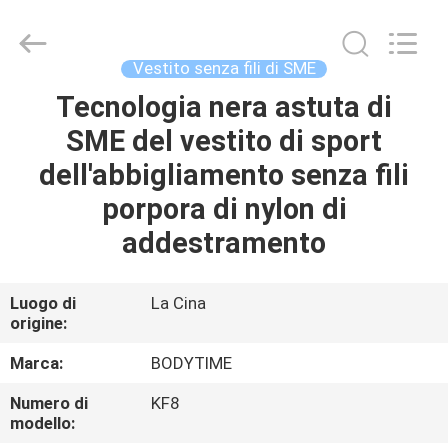
Beijing
Xinhan
Fumao
Technology
Co.,
Vestito senza fili di SME
Ltd..
All
Tecnologia nera astuta di
CASA
Rights
Reserved.
SME del vestito di sport
PRODOTTI
dell'abbigliamento senza fili
porpora di nylon di
CIRCA
addestramento
NOI
Luogo di
La Cina
origine:
GIRO
DELLA
Marca:
BODYTIME
FABBRICA
Numero di
KF8
modello: