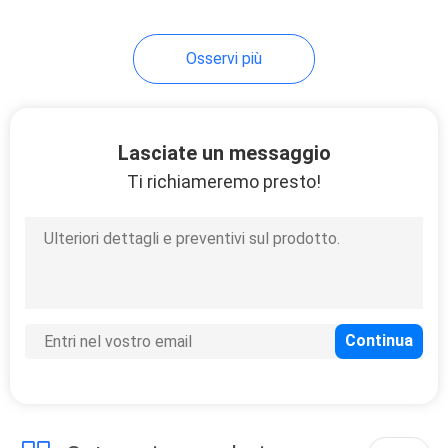
10
Osservi più
Maschera di lifting
facciale
Lasciate un messaggio
Ti richiameremo presto!
2
Massaggiatore
posteriore portabile