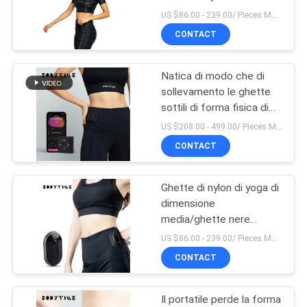
MAPPA
vestito del corpo di
US $86.00 - 239.00/ Pieces MOQ:1pieces
BODYTIME SME
DEL
CONTACT
38
SITO
Pantaloni della
Natica di modo che di
sollevamento le ghette
forma fisica delle
PRIVACY
sottili di forma fisica di
sport dell'OEM della vita
POLICY
donne
US $208.00 - 499.00/ Pieces MOQ:1pieces
delle ghette di SME
CONTACT
Ghette di nylon di yoga di
15
dimensione
Abbigliamento della
media/ghette nere
astute di usura della
US $86.00 - 239.00/ Pieces MOQ:1pieces
forma fisica delle
palestra di tecnologia
CONTACT
donne
Il portatile perde la forma