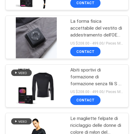
perfezionano la figura
CONTROLLO
CONTACT
DI
La forma fisica
QUALITÀ
14
accettabile del vestito di
addestramento dell'OEM
Vestito senza fili di
CONTATTICI
SME mette in mostra
US $208.00 - 499.00/ Pieces MOQ:1pieces
SME
l'usura di formazione con
CONTACT
il massaggio
NOTIZIA
Abiti sportivi di
formazione di
CASI
formazione senza fili S -
44
XXL del vestito del
US $208.00 - 499.00/ Pieces MOQ:1pieces
muscolo SME di
RICHIEDA
CONTACT
aumento
Ghette di SME
UNA
Le magliette felpate di
CITAZIONE
riciclaggio delle donne di
colore di nylon del