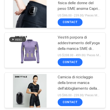
fisica delle donne del
peso SME ansima Capris
5
per scolpire del corpo
US $86.00 - 239.00/ Pieces MOQ:1pieces
Abbigliamento della
CONTACT
forma fisica degli
Vestiti porpora di
uomini
addestramento dell'yoga
della manica SME di
addestramento della
US $208.00 - 499.00/ Pieces MOQ:1pieces
biancheria intima della
CONTACT
6
donna lunga casuale del
nylon
Cintura bruciante
Camicia di riciclaggio
della breve manica
grassa
dell'abbigliamento della
forma fisica delle donne
US $86.00 - 239.00/ Pieces MOQ:1pieces
di BODYTIME Logo su
CONTACT
misura