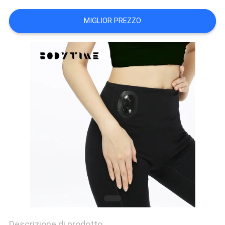
MAPPA
MIGLIOR PREZZO
DEL
SITO
PRIVACY
POLICY
Descrizione di prodotto