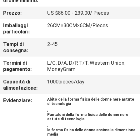
ordine minimo:
CONTROLLO
Prezzo:
US $86.00 - 239.00/ Pieces
DI
QUALITÀ
Imballaggi
26CM×30CM×6CM/Pieces
particolari:
CONTATTICI
Tempi di
2-45
consegna:
Termini di
L/C, D/A, D/P, T/T, Western Union,
NOTIZIA
pagamento:
MoneyGram
Capacità di
1000pieces/day
CASI
alimentazione:
Evidenziare:
Abito della forma fisica delle donne nere astute
RICHIEDA
di tecnologia
,
UNA
Pantaloni della forma fisica delle donne nere
astute di tecnologia
,
CITAZIONE
la forma fisica delle donne ansima la dimensione
media