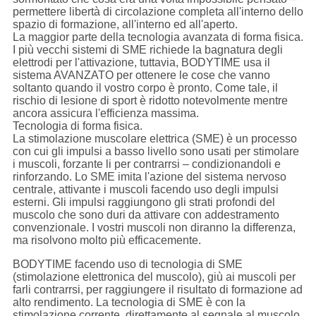
permettere libertà di circolazione completa all'interno dello
spazio di formazione, all'interno ed all'aperto.
La maggior parte della tecnologia avanzata di forma fisica.
I più vecchi sistemi di SME richiede la bagnatura degli
elettrodi per l'attivazione, tuttavia, BODYTIME usa il
sistema AVANZATO per ottenere le cose che vanno
soltanto quando il vostro corpo è pronto. Come tale, il
rischio di lesione di sport è ridotto notevolmente mentre
ancora assicura l'efficienza massima.
Tecnologia di forma fisica.
La stimolazione muscolare elettrica (SME) è un processo
con cui gli impulsi a basso livello sono usati per stimolare
i muscoli, forzante li per contrarrsi – condizionandoli e
rinforzando. Lo SME imita l'azione del sistema nervoso
centrale, attivante i muscoli facendo uso degli impulsi
esterni. Gli impulsi raggiungono gli strati profondi del
muscolo che sono duri da attivare con addestramento
convenzionale. I vostri muscoli non diranno la differenza,
ma risolvono molto più efficacemente.
BODYTIME facendo uso di tecnologia di SME
(stimolazione elettronica del muscolo), giù ai muscoli per
farli contrarrsi, per raggiungere il risultato di formazione ad
alto rendimento. La tecnologia di SME è con la
stimolazione corrente, direttamente al segnale al muscolo,