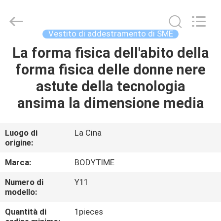
Beijing
Xinhan
Fumao
Technology
Co.,
Vestito di addestramento di SME
Ltd..
All
La forma fisica dell'abito della
CASA
Rights
Reserved.
forma fisica delle donne nere
PRODOTTI
astute della tecnologia
ansima la dimensione media
CIRCA
NOI
Luogo di
La Cina
origine:
GIRO
Marca:
BODYTIME
DELLA
Numero di
Y11
modello:
FABBRICA
Quantità di
1pieces