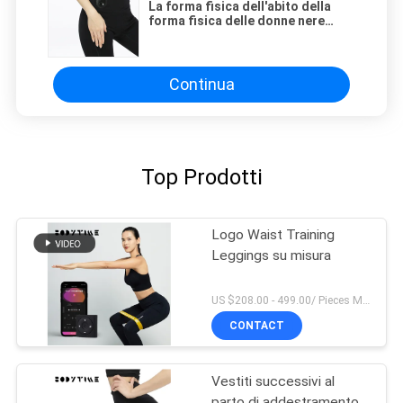
La forma fisica dell'abito della
forma fisica delle donne nere
astute della tecnologia ansima la
dimensione media
Continua
Top Prodotti
Logo Waist Training
Leggings su misura
US $208.00 - 499.00/ Pieces MOQ:1pieces
CONTACT
Vestiti successivi al
parto di addestramento