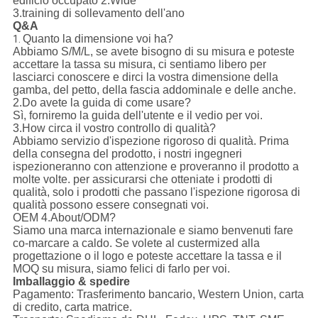
edificio occupato 2.Wide
3.training di sollevamento dell'ano
Q&A
Quanto la dimensione voi ha?
1.
Abbiamo S/M/L, se avete bisogno di su misura e poteste
accettare la tassa su misura, ci sentiamo libero per
lasciarci conoscere e dirci la vostra dimensione della
gamba, del petto, della fascia addominale e delle anche.
2.Do avete la guida di come usare?
Sì, forniremo la guida dell'utente e il vedio per voi.
3.How circa il vostro controllo di qualità?
Abbiamo servizio d'ispezione rigoroso di qualità. Prima
della consegna del prodotto, i nostri ingegneri
ispezioneranno con attenzione e proveranno il prodotto a
molte volte. per assicurarsi che otteniate i prodotti di
qualità, solo i prodotti che passano l'ispezione rigorosa di
qualità possono essere consegnati voi.
OEM 4.About/ODM?
Siamo una marca internazionale e siamo benvenuti fare
co-marcare a caldo. Se volete al custermized alla
progettazione o il logo e poteste accettare la tassa e il
MOQ su misura, siamo felici di farlo per voi.
Imballaggio & spedire
Pagamento:
Trasferimento bancario, Western Union, carta
di credito, carta matrice.