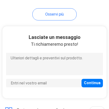
10
Osservi più
Maschera di lifting
facciale
Lasciate un messaggio
Ti richiameremo presto!
2
Massaggiatore
posteriore portabile