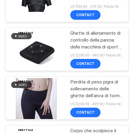
MAPPA
rapido di addestramento
US $86.00 - 239.00/ Pieces MOQ:1pieces
DEL
CONTACT
38
SITO
Pantaloni della
Ghette di allenamento di
controllo della pancia
forma fisica delle
PRIVACY
della macchina di sport di
XSSMLXL SME
POLICY
donne
US $208.00 - 499.00/ Pieces MOQ:1pieces
CONTACT
Perdita di peso pigra di
15
sollevamento delle
Abbigliamento della
ghette dell'anca di forma
fisica di impulso di
US $208.00 - 499.00/ Pieces MOQ:1pieces
forma fisica delle
corrente delle signore
CONTACT
donne
Corpo che scolpisce il