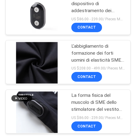
dispositivo di
addestramento dei
5
pantaloni SME della
US $86.00 - 239.00/ Pieces MOQ:1pieces
forma fisica delle donne
Abbigliamento della
CONTACT
forma fisica degli
L'abbigliamento di
uomini
formazione dei forti
uomini di elasticità SME
del vestito nero di nylon
US $208.00 - 499.00/ Pieces MOQ:1pieces
di addestramento di
CONTACT
6
BODYTIME
Cintura bruciante
La forma fisica del
muscolo di SME dello
grassa
stimolatore del vestito
delle donne elettriche di
US $86.00 - 239.00/ Pieces MOQ:1pieces
Microcurrent ansima
CONTACT
nero