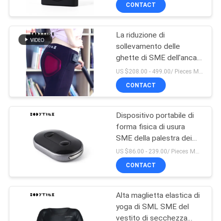
formazione di SME per la
CONTROLLO
CONTACT
modellatura del corpo
DI
La riduzione di
QUALITÀ
14
sollevamento delle
ghette di SME dell'anca
Vestito senza fili di
CONTATTICI
nera di forma fisica
US $208.00 - 499.00/ Pieces MOQ:1pieces
SME
tollera la piccola vita
CONTACT
graziosa
NOTIZIA
Dispositivo portabile di
forma fisica di usura
CASI
SME della palestra dei
44
pantaloni di allenamento
US $86.00 - 239.00/ Pieces MOQ:1pieces
di yoga di BODYTIME
RICHIEDA
CONTACT
Ghette di SME
UNA
Alta maglietta elastica di
CITAZIONE
yoga di SML SME del
vestito di secchezza