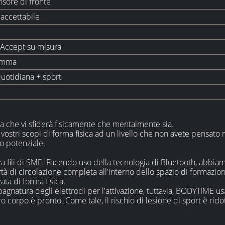
sore di fronte
accettabile
 Accept su misura
omma
quotidiana + sport
sica che vi sfiderà fisicamente che mentalmente sia.
i vostri scopi di forma fisica ad un livello che non avete pensato 
ro potenziale.
za fili di SME. Facendo uso della tecnologia di Bluetooth, abbi
 di circolazione completa all'interno dello spazio di formazione,
ta di forma fisica.
 bagnatura degli elettrodi per l'attivazione, tuttavia, BODYTIME 
o corpo è pronto. Come tale, il rischio di lesione di sport è r