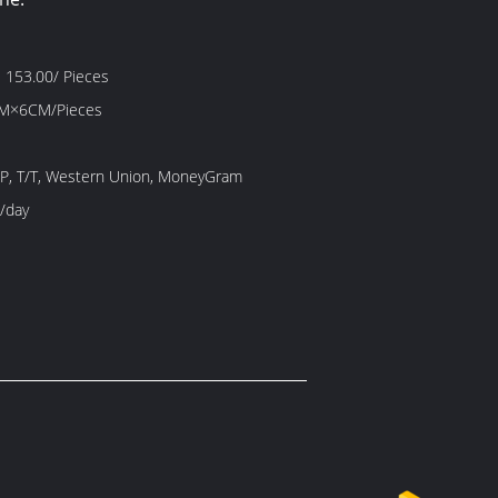
 153.00/ Pieces
M×6CM/Pieces
/P, T/T, Western Union, MoneyGram
/day