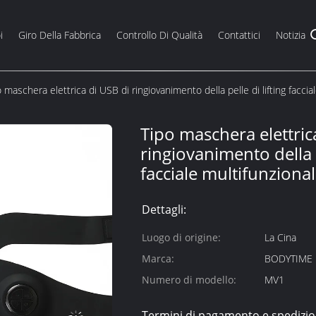
i
Giro Della Fabbrica
Controllo Di Qualità
Contattici
Notizia
 maschera elettrica di USB di ringiovanimento della pelle di lifting faccia
Tipo maschera elettric
ringiovanimento della p
facciale multifunziona
Dettagli:
Luogo di origine:
La Cina
Marca:
BODYTIME
Numero di modello:
MV1
Termini di pagamento e spedizio