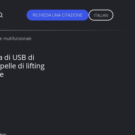
RICHIEDA UNA CITAZIONE
ITALIAN
le multifunzionale
a di USB di
elle di lifting
le
ne: