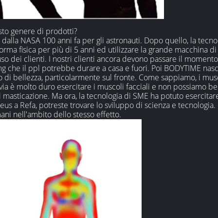
sto genere di prodotti?
alla NASA 100 anni fa per gli astronauti. Dopo quello, la tecnolo
i forma fisica per più di 5 anni ed utilizzare la grande macchina 
o dei clienti. I nostri clienti ancora devono passare il moment
g che il ppl potrebbe durare a casa e fuori. Poi BODYTIME nasc
 bellezza, particolarmente sul fronte. Come sappiamo, i musco
ia è molto duro esercitare i muscoli facciali e non possiamo ben 
i masticazione. Ma ora, la tecnologia di SME ha potuto esercitare i
a Zeus a Refa, potreste trovare lo sviluppo di scienza e tecnolog
ani nell'ambito dello stesso effetto.