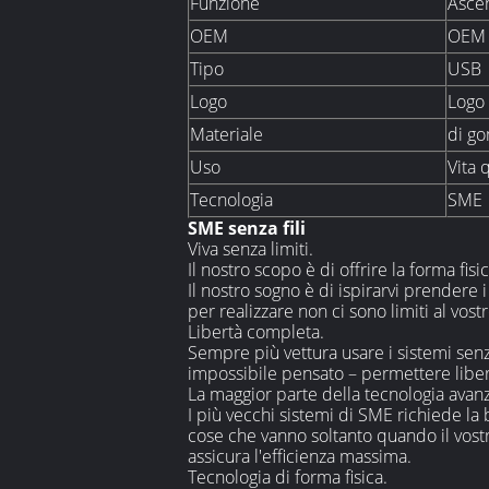
Funzione
Ascen
OEM
OEM 
Tipo
USB
Logo
Logo
Materiale
di g
Uso
Vita 
Tecnologia
SME
SME senza fili
Viva senza limiti.
Il nostro scopo è di offrire la forma fi
Il nostro sogno è di ispirarvi prendere 
per realizzare non ci sono limiti al vost
Libertà completa.
Sempre più vettura usare i sistemi sen
impossibile pensato – permettere libertà
La maggior parte della tecnologia avanza
I più vecchi sistemi di SME richiede la
cose che vanno soltanto quando il vostr
assicura l'efficienza massima.
Tecnologia di forma fisica.