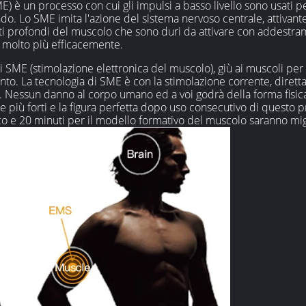
) è un processo con cui gli impulsi a basso livello sono usati pe
ndo. Lo SME imita l'azione del sistema nervoso centrale, attivant
rati profondi del muscolo che sono duri da attivare con addestra
o molto più efficacemente.
ME (stimolazione elettronica del muscolo), giù ai muscoli per fa
nto. La tecnologia di SME è con la stimolazione corrente, diret
essun danno al corpo umano ed a voi godrà della forma fisica 
 e più forti e la figura perfetta dopo uso consecutivo di questo 
co e 20 minuti per il modello formativo del muscolo saranno migl