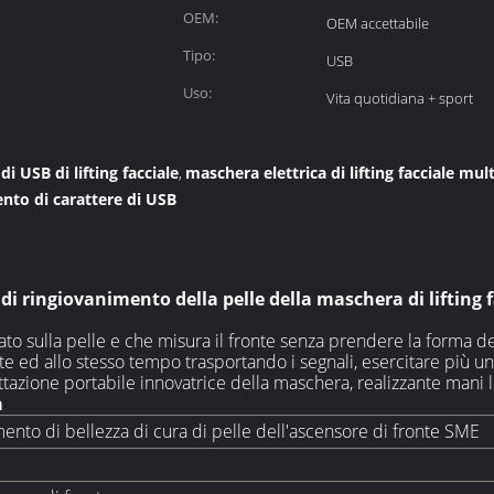
OEM:
OEM accettabile
Tipo:
USB
Uso:
Vita quotidiana + sport
i USB di lifting facciale
maschera elettrica di lifting facciale mul
,
ento di carattere di USB
o di ringiovanimento della pelle della maschera di liftin
cato sulla pelle e che misura il fronte senza prendere la forma d
ed allo stesso tempo trasportando i segnali, esercitare più un
ttazione portabile innovatrice della maschera, realizzante mani 
a
ento di bellezza di cura di pelle dell'ascensore di fronte SME