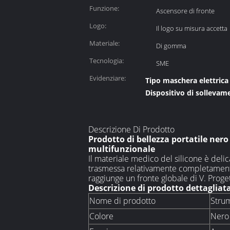
Funzione:
Ascensore di fronte
Logo:
Il logo su misura accetta
Materiale:
Di gomma
Tecnologia:
SME
Evidenziare:
Tipo maschera elettrica d
Dispositivo di sollevam
Descrizione Di Prodotto
Prodotto di bellezza portatile ner
multifunzionale
Il materiale medico del silicone è deli
trasmessa relativamente completamente 
raggiunge un fronte globale di V. Proge
Descrizione di prodotto dettagliat
Nome di prodotto
Strum
Colore
Nero