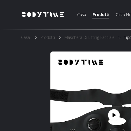
Casa
Prodotti
Circa No
Casa
Prodotti
Maschera Di Lifting Facciale
Tipo