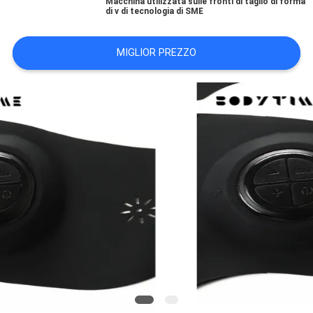
Macchina utilizzata sulle fronti di taglio di forma
MAPPA
di v di tecnologia di SME
DEL
MIGLIOR PREZZO
SITO
PRIVACY
POLICY