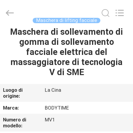
Beijing
Xinhan
Fumao
Technology
Co.,
Maschera di lifting facciale
Ltd..
All
Maschera di sollevamento di
CASA
Rights
Reserved.
gomma di sollevamento
PRODOTTI
facciale elettrica del
massaggiatore di tecnologia
CIRCA
V di SME
NOI
Luogo di
La Cina
origine:
GIRO
DELLA
Marca:
BODYTIME
FABBRICA
Numero di
MV1
modello: