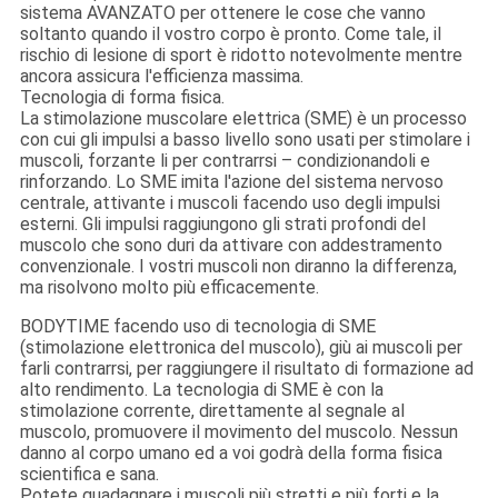
sistema AVANZATO per ottenere le cose che vanno
soltanto quando il vostro corpo è pronto. Come tale, il
rischio di lesione di sport è ridotto notevolmente mentre
ancora assicura l'efficienza massima.
Tecnologia di forma fisica.
La stimolazione muscolare elettrica (SME) è un processo
con cui gli impulsi a basso livello sono usati per stimolare i
muscoli, forzante li per contrarrsi – condizionandoli e
rinforzando. Lo SME imita l'azione del sistema nervoso
centrale, attivante i muscoli facendo uso degli impulsi
esterni. Gli impulsi raggiungono gli strati profondi del
muscolo che sono duri da attivare con addestramento
convenzionale. I vostri muscoli non diranno la differenza,
ma risolvono molto più efficacemente.
BODYTIME facendo uso di tecnologia di SME
(stimolazione elettronica del muscolo), giù ai muscoli per
farli contrarrsi, per raggiungere il risultato di formazione ad
alto rendimento. La tecnologia di SME è con la
stimolazione corrente, direttamente al segnale al
muscolo, promuovere il movimento del muscolo. Nessun
danno al corpo umano ed a voi godrà della forma fisica
scientifica e sana.
Potete guadagnare i muscoli più stretti e più forti e la