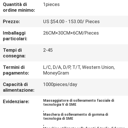
CONTROLLO
Quantità di
1pieces
ordine minimo:
DI
Prezzo:
US $54.00 - 153.00/ Pieces
QUALITÀ
Imballaggi
26CM×30CM×6CM/Pieces
particolari:
CONTATTICI
Tempi di
2-45
consegna:
NOTIZIA
Termini di
L/C, D/A, D/P, T/T, Western Union,
pagamento:
MoneyGram
CASI
Capacità di
1000pieces/day
alimentazione:
RICHIEDA
Evidenziare:
Massaggiatore di sollevamento facciale di
UNA
tecnologia V di SME
,
CITAZIONE
Maschera di sollevamento di gomma di
tecnologia di SME
,