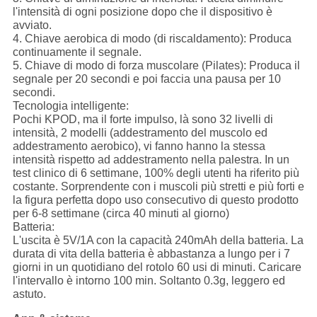
l'intensità di ogni posizione dopo che il dispositivo è
avviato.
4.
Chiave aerobica di modo (di riscaldamento):
Produca
continuamente il segnale.
5.
Chiave di modo di forza muscolare (Pilates):
Produca il
segnale per 20 secondi e poi faccia una pausa per 10
secondi.
Tecnologia intelligente:
Pochi KPOD, ma il forte impulso, là sono 32 livelli di
intensità, 2 modelli (addestramento del muscolo ed
addestramento aerobico), vi fanno hanno la stessa
intensità rispetto ad addestramento nella palestra. In un
test clinico di 6 settimane, 100% degli utenti ha riferito più
costante. Sorprendente con i muscoli più stretti e più forti e
la figura perfetta dopo uso consecutivo di questo prodotto
per 6-8 settimane (circa 40 minuti al giorno)
Batteria:
L'uscita è 5V/1A con la capacità 240mAh della batteria. La
durata di vita della batteria è abbastanza a lungo per i 7
giorni in un quotidiano del rotolo 60 usi di minuti. Caricare
l'intervallo è intorno 100 min. Soltanto 0.3g, leggero ed
astuto.