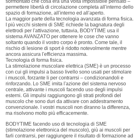
sormontato che cosa era una volta impossibile pensato –
permettere libertà di circolazione completa all'interno dello
spazio di formazione, all'interno ed all'aperto.
La maggior parte della tecnologia avanzata di forma fisica.
I più vecchi sistemi di SME richiede la bagnatura degli
elettrodi per l'attivazione, tuttavia, BODYTIME usa il
sistema AVANZATO per ottenere le cose che vanno
soltanto quando il vostro corpo è pronto. Come tale, il
rischio di lesione di sport è ridotto notevolmente mentre
ancora assicura l'efficienza massima.
Tecnologia di forma fisica.
La stimolazione muscolare elettrica (SME) è un processo
con cui gli impulsi a basso livello sono usati per stimolare
i muscoli, forzante li per contrarrsi – condizionandoli e
rinforzando. Lo SME imita l'azione del sistema nervoso
centrale, attivante i muscoli facendo uso degli impulsi
esterni. Gli impulsi raggiungono gli strati profondi del
muscolo che sono duri da attivare con addestramento
convenzionale. I vostri muscoli non diranno la differenza,
ma risolvono molto più efficacemente.
BODYTIME facendo uso di tecnologia di SME
(stimolazione elettronica del muscolo), giù ai muscoli per
farli contrarrsi, per raggiungere il risultato di formazione ad