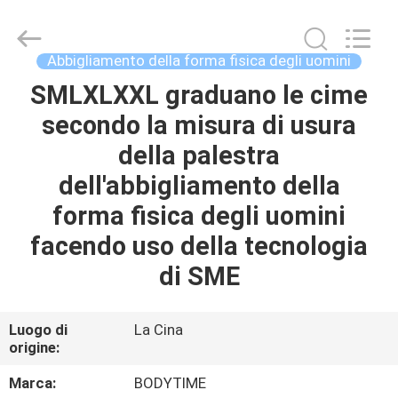
Beijing
Xinhan
Fumao
Technology
Co.,
Abbigliamento della forma fisica degli uomini
Ltd..
All
SMLXLXXL graduano le cime
CASA
Rights
Reserved.
secondo la misura di usura
PRODOTTI
della palestra
dell'abbigliamento della
CIRCA
forma fisica degli uomini
NOI
facendo uso della tecnologia
di SME
GIRO
DELLA
Luogo di
La Cina
origine:
FABBRICA
Marca:
BODYTIME