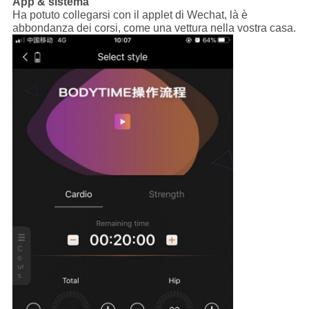
App & sistema
Ha potuto collegarsi con il applet di Wechat, là è
abbondanza dei corsi, come una vettura nella vostra casa.