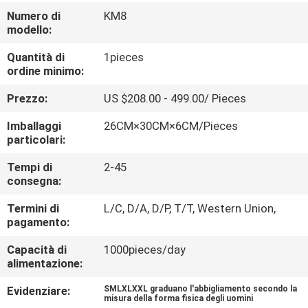
CONTROLLO
Numero di
KM8
DI
modello:
QUALITÀ
Quantità di
1pieces
ordine minimo:
CONTATTICI
Prezzo:
US $208.00 - 499.00/ Pieces
Imballaggi
26CM×30CM×6CM/Pieces
particolari:
NOTIZIA
Tempi di
2-45
consegna:
CASI
Termini di
L/C, D/A, D/P, T/T, Western Union,
pagamento:
RICHIEDA
Capacità di
1000pieces/day
UNA
alimentazione:
CITAZIONE
Evidenziare:
SMLXLXXL graduano l'abbigliamento secondo la
misura della forma fisica degli uomini