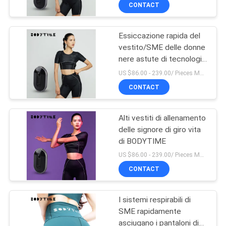
CONTROLLO
CONTACT
DI
Essiccazione rapida del
QUALITÀ
vestito/SME delle donne
nere astute di tecnologia
CONTATTICI
del vestito corrente di
US $86.00 - 239.00/ Pieces MOQ:1pieces
allenamento
CONTACT
NOTIZIA
Alti vestiti di allenamento
delle signore di giro vita
CASI
di BODYTIME
US $86.00 - 239.00/ Pieces MOQ:1pieces
RICHIEDA
CONTACT
UNA
I sistemi respirabili di
CITAZIONE
SME rapidamente
asciugano i pantaloni di