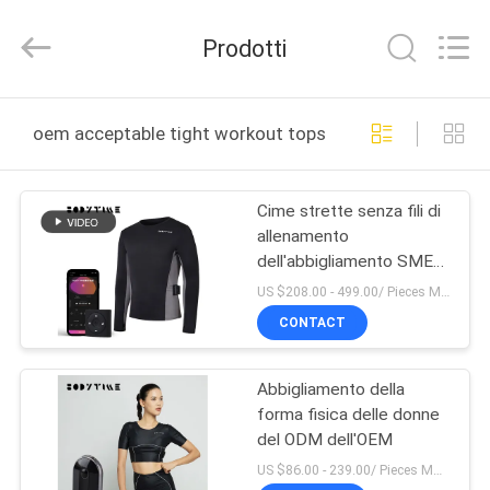
Beijing
Xinhan
Fumao
Prodotti
Technology
Co.,
Ltd..
All
CASA
Rights
Reserved.
oem acceptable tight workout tops produzione online
PRODOTTI
Cime strette senza fili di
allenamento
CIRCA
dell'abbigliamento SME
NOI
della forma fisica degli
US $208.00 - 499.00/ Pieces MOQ:1pieces
uomini accettabili
CONTACT
dell'OEM
GIRO
Abbigliamento della
DELLA
forma fisica delle donne
FABBRICA
del ODM dell'OEM
US $86.00 - 239.00/ Pieces MOQ:1pieces