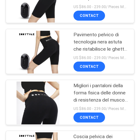
MAPPA
US $86.00 - 239.00/ Pieces MOQ:1pieces
DEL
CONTACT
SITO
Pavimento pelvico di
tecnologia nera astuta
PRIVACY
che ristabilisce le ghette
dei pantaloni SME
POLICY
US $86.00 - 239.00/ Pieces MOQ:1pieces
CONTACT
Migliori i pantaloni della
forma fisica delle donne
di resistenza del muscolo
accelerano il recupero
US $86.00 - 239.00/ Pieces MOQ:1pieces
del muscolo
CONTACT
Coscia pelvica dei