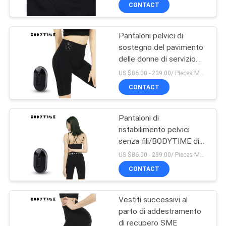
l'ente adatto
CONTROLLO
CONTACT
DI
Pantaloni pelvici di
QUALITÀ
sostegno del pavimento
delle donne di servizio
CONTATTICI
dell'OEM che
US $86.00 - 239.00/ Pieces MOQ:1pieces
dimagriscono i pantaloni
CONTACT
di allenamento
NOTIZIA
Pantaloni di
ristabilimento pelvici
CASI
senza fili/BODYTIME di
SME che dimagriscono
US $86.00 - 239.00/ Pieces MOQ:1pieces
allenamento delle ghette
RICHIEDA
CONTACT
UNA
Vestiti successivi al
CITAZIONE
parto di addestramento
di recupero SME