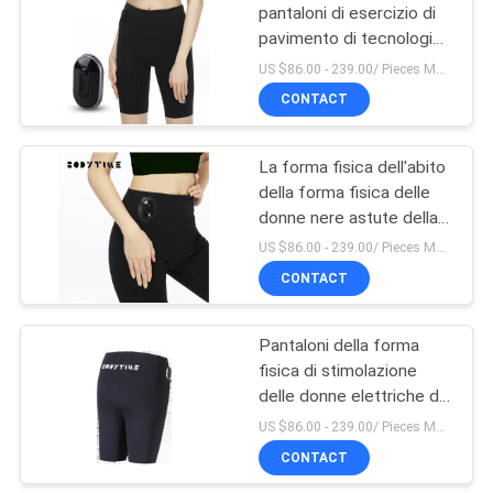
pantaloni di esercizio di
pavimento di tecnologia
femminile di SME che
US $86.00 - 239.00/ Pieces MOQ:1pieces
dimagrisce i pantaloni di
CONTACT
allenamento
La forma fisica dell'abito
della forma fisica delle
donne nere astute della
tecnologia ansima la
US $86.00 - 239.00/ Pieces MOQ:1pieces
dimensione media
CONTACT
Pantaloni della forma
fisica di stimolazione
delle donne elettriche di
terapia per disfunzione
US $86.00 - 239.00/ Pieces MOQ:1pieces
pelvica del pavimento
CONTACT