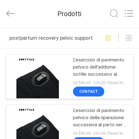
Beijing
Xinhan
Fumao
Prodotti
Technology
Co.,
Ltd..
All
CASA
Rights
Reserved.
postpartum recovery pelvic support pants produzione o
PRODOTTI
L'esercizio di pavimento
pelvico dell'addome
CIRCA
sottile successivo al
NOI
parto di recupero ansima
US $86.00 - 239.00/ Pieces MOQ:1pieces
la dimensione media
CONTACT
GIRO
L'esercizio di pavimento
DELLA
pelvico della riparazione
FABBRICA
successiva al parto nera
di nylon di SME ansima
US $86.00 - 239.00/ Pieces MOQ:1pieces