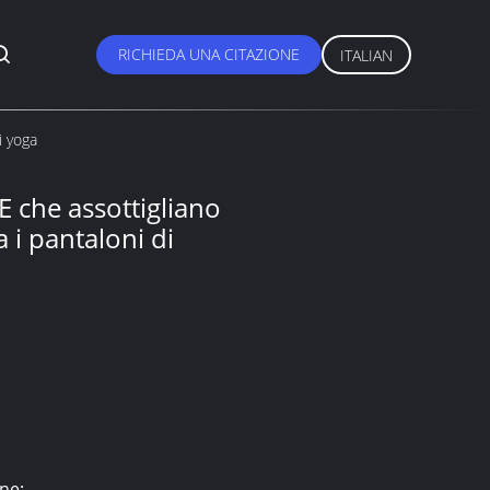
RICHIEDA UNA CITAZIONE
ITALIAN
i yoga
E che assottigliano
 i pantaloni di
ne: