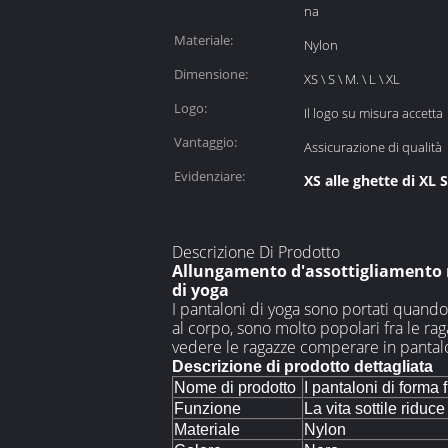
na
Materiale:
Nylon
Dimensione:
XS \ S \ M. \ L \ XL
Logo:
Il logo su misura accetta
Vantaggio:
Assicurazione di qualità
Evidenziare:
XS alle ghette di XL
Descrizione Di Prodotto
Allungamento d'assottigliamento n
di yoga
I pantaloni di yoga sono portati quando
al corpo, sono molto popolari fra le rag
vedere le ragazze comperare in pantalo
Descrizione di prodotto dettagliata
Nome di prodotto
I pantaloni di forma 
Funzione
La vita sottile riduc
Materiale
Nylon