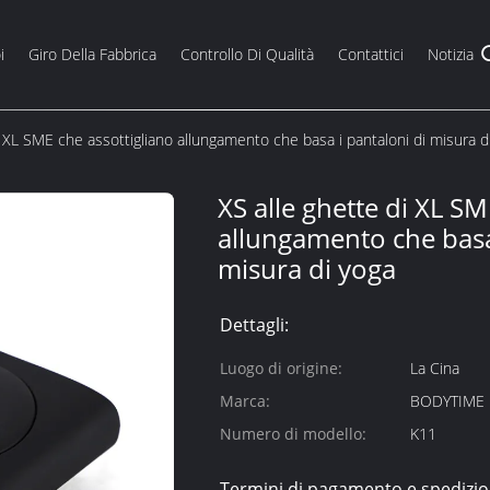
i
Giro Della Fabbrica
Controllo Di Qualità
Contattici
Notizia
i XL SME che assottigliano allungamento che basa i pantaloni di misura d
XS alle ghette di XL SM
allungamento che basa
misura di yoga
Dettagli:
Luogo di origine:
La Cina
Marca:
BODYTIME
Numero di modello:
K11
Termini di pagamento e spedizio