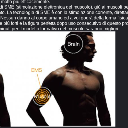
 molto più efficacemente.
ME (stimolazione elettronica del muscolo), giù ai muscoli per f
nto. La tecnologia di SME è con la stimolazione corrente, dirett
essun danno al corpo umano ed a voi godrà della forma fisica 
e più forti e la figura perfetta dopo uso consecutivo di questo pr
minuti per il modello formativo del muscolo saranno migliori.