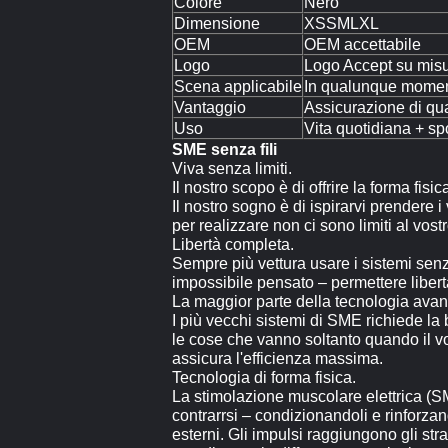
Colore
Nero
Dimensione
XSSMLXL
OEM
OEM accettabile
Logo
Logo Accept su mis
Scena applicabile
In qualunque mome
Vantaggio
Assicurazione di qua
Uso
Vita quotidiana + sp
SME senza fili
Viva senza limiti.
Il nostro scopo è di offrire la forma fis
Il nostro sogno è di ispirarvi prendere i
per realizzare non ci sono limiti al vost
Libertà completa.
Sempre più vettura usare i sistemi sen
impossibile pensato – permettere libertà
La maggior parte della tecnologia avanz
I più vecchi sistemi di SME richiede la
le cose che vanno soltanto quando il vo
assicura l'efficienza massima.
Tecnologia di forma fisica.
La stimolazione muscolare elettrica (SME
contrarrsi – condizionandoli e rinforza
esterni. Gli impulsi raggiungono gli st