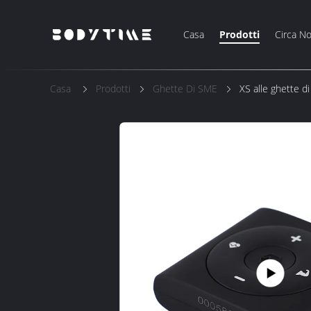
Casa
Prodotti
Circa No
Casa
Prodotti
Ghette Di SME
XS alle ghette d