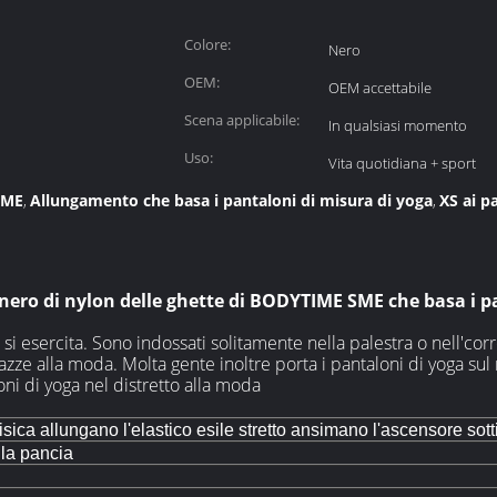
Colore:
Nero
OEM:
OEM accettabile
Scena applicabile:
In qualsiasi momento
Uso:
Vita quotidiana + sport
 SME
Allungamento che basa i pantaloni di misura di yoga
XS ai p
,
,
ero di nylon delle ghette di BODYTIME SME che basa i p
 si esercita. Sono indossati solitamente nella palestra o nell'c
azze alla moda. Molta gente inoltre porta i pantaloni di yoga sul
ni di yoga nel distretto alla moda
fisica allungano l'elastico esile stretto ansimano l'ascensore sotti
e la pancia