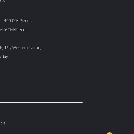
- 499.00/ Pieces
M×6CM/Pieces
/P, T/T, Western Union,
/day
ncia