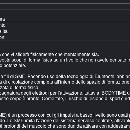
ura
nto
lità
ort
ica che vi sfiderà fisicamente che mentalmente sia.
 vostri scopi di forma fisica ad un livello che non avete pensato 
ro potenziale.
za fili di SME. Facendo uso della tecnologia di Bluetooth, abbi
 di circolazione completa all'interno dello spazio di formazione, 
ata di forma fisica.
 bagnatura degli elettrodi per l'attivazione, tuttavia, BODYTIM
stro corpo è pronto. Come tale, il rischio di lesione di sport è 
) è un processo con cui gli impulsi a basso livello sono usati pe
ndo. Lo SME imita l'azione del sistema nervoso centrale, attivan
rati profondi del muscolo che sono duri da attivare con addestra