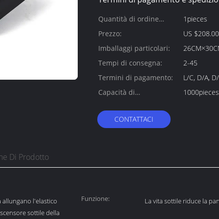
Quantità di ordine
1pieces
minimo:
Prezzo:
US $208.00 
Imballaggi particolari:
26CM×30C
Tempi di consegna:
2-45
Termini di pagamento:
L/C, D/A, D
Capacità di
1000pieces
alimentazione:
CONTATTACI
ne Di Prodotto
Funzione:
a allungano l'elastico
La vita sottile riduce la pa
ascensore sottile della