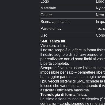
Logo
Logo 
Materiale
Nylo
Colore
Nero
Scena applicabile
In q
Parole chiavi
Tecno
Uso
Corpo
SME senza fili
Viva senza limiti.
Il nostro scopo è di offrire la forma fis
Il nostro sogno è di ispirarvi prendere i
per realizzare non ci sono limiti al vost
Libertà completa.
Sempre più vettura usare i sistemi sen
impossibile pensato – permettere libertà
La maggior parte della tecnologia avanz
I più vecchi sistemi di SME richiede la
le cose che vanno soltanto quando il vo
assicura l'efficienza massima.
Tecnologia di forma fisica.
La stimolazione muscolare elettrica (SME
contrarrsi – condizionandoli e rinforza