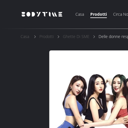
Casa
Prodotti
Circa No
Casa
Prodotti
Ghette Di SME
Delle donne resp