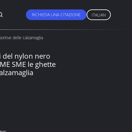
RICHIEDA UNA CITAZIONE
ITALIAN
ortive delle calzamaglia
i del nylon nero
IME SME le ghette
calzamaglia
ne: