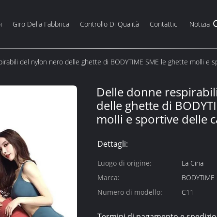
i
Giro Della Fabbrica
Controllo Di Qualità
Contattici
Notizia
irabili del nylon nero delle ghette di BODYTIME SME le ghette molli e sp
Delle donne respirabil
delle ghette di BODYT
molli e sportive delle 
Dettagli:
Luogo di origine:
La Cina
Marca:
BODYTIME
Numero di modello:
C11
Termini di pagamento e spedizio