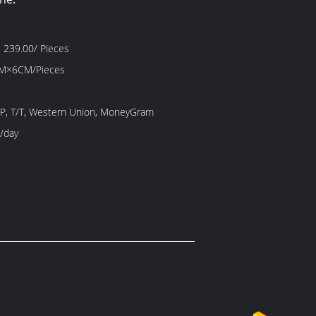
 239.00/ Pieces
M×6CM/Pieces
/P, T/T, Western Union, MoneyGram
/day