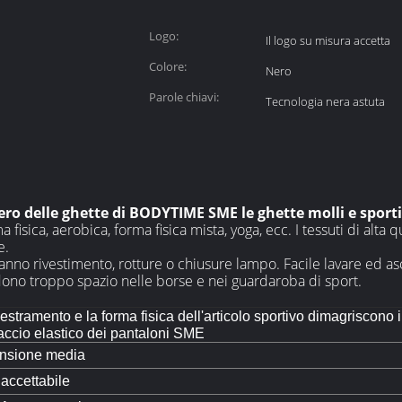
Logo:
Il logo su misura accetta
Colore:
Nero
Parole chiavi:
Tecnologia nera astuta
nero delle ghette di BODYTIME SME le ghette molli e sport
 fisica, aerobica, forma fisica mista, yoga, ecc. I tessuti di alta 
e.
nno rivestimento, rotture o chiusure lampo. Facile lavare ed asci
dono troppo spazio nelle borse e nei guardaroba di sport.
estramento e la forma fisica dell'articolo sportivo dimagriscono i
ccio elastico dei pantaloni SME
nsione media
ccettabile