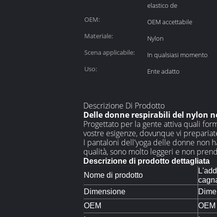
elastico de
OEM:
OEM accettabile
Materiale:
Nylon
Scena applicabile:
In qualsiasi momento
Uso:
Ente adatto
Descrizione Di Prodotto
Delle donne respirabili del nylon 
Progettato per la gente attiva quali forma
vostre esigenze, dovunque vi prepariat
I pantaloni dell'yoga delle donne non ha
qualità, sono molto leggeri e non pren
Descrizione di prodotto dettagliata
L'add
Nome di prodotto
cagna
Dimensione
Dime
OEM
OEM a