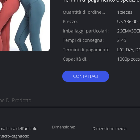
Quantità di ordine
1pieces
minimo:
Prezzo:
US $86.00 -
Imballaggi particolari:
26CM×30C
Tempi di consegna:
2-45
Termini di pagamento:
L/C, D/A, D
Capacità di
1000pieces
alimentazione:
CONTATTACI
ne Di Prodotto
Dimensione:
a fisica dell'articolo
Dimensione media
 Micro-cagnaccio