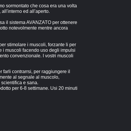
amo sormontato che cosa era una volta
all'interno ed all'aperto.
E usa il sistema AVANZATO per ottenere
ridotto notevolmente mentre ancora
r stimolare i muscoli, forzante li per
te i muscoli facendo uso degli impulsi
mento convenzionale. I vostri muscoli
arli contrarrsi, per raggiungere il
amente al segnale al muscolo,
scientifica e sana.
odotto per 6-8 settimane. Usi 20 minuti