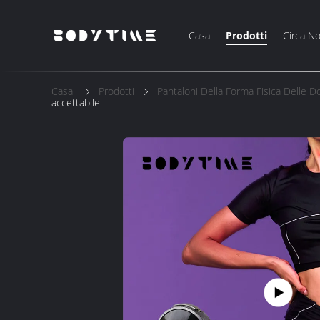
Casa
Prodotti
Circa No
Casa
Prodotti
Pantaloni Della Forma Fisica Delle 
accettabile