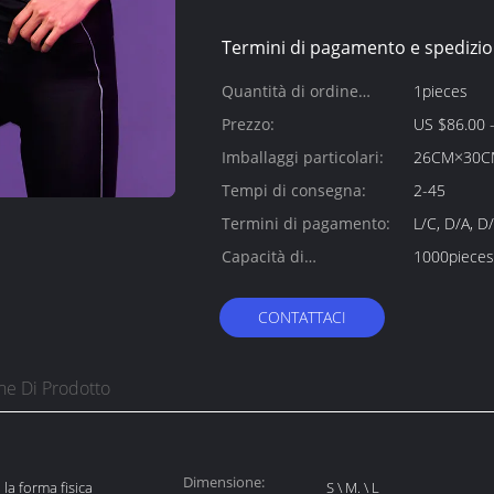
Termini di pagamento e spedizio
Quantità di ordine
1pieces
minimo:
Prezzo:
US $86.00 -
Imballaggi particolari:
26CM×30C
Tempi di consegna:
2-45
Termini di pagamento:
L/C, D/A, D
Capacità di
1000pieces
alimentazione:
CONTATTACI
ne Di Prodotto
Dimensione:
a forma fisica
S \ M. \ L