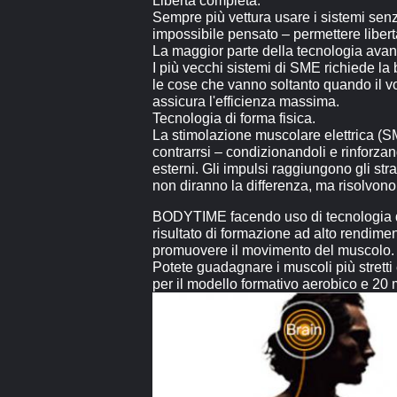
Libertà completa.
Sempre più vettura usare i sistemi sen
impossibile pensato – permettere libertà
La maggior parte della tecnologia avanz
I più vecchi sistemi di SME richiede la
le cose che vanno soltanto quando il vo
assicura l'efficienza massima.
Tecnologia di forma fisica.
La stimolazione muscolare elettrica (SME
contrarrsi – condizionandoli e rinforza
esterni. Gli impulsi raggiungono gli st
non diranno la differenza, ma risolvono
BODYTIME facendo uso di tecnologia di S
risultato di formazione ad alto rendime
promuovere il movimento del muscolo. N
Potete guadagnare i muscoli più stretti 
per il modello formativo aerobico e 20 