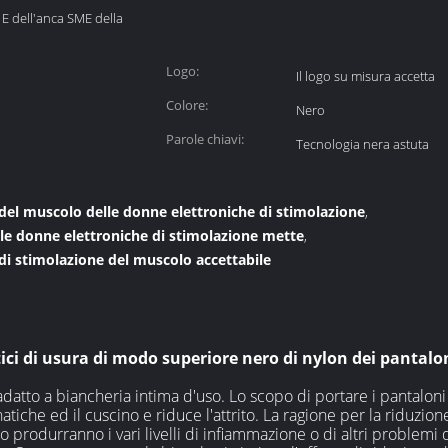
 E dell'anca SME della
Logo:
Il logo su misura accetta
Colore:
Nero
Parole chiavi:
Tecnologia nera astuta
 del muscolo delle donne elettroniche di stimolazione
,
elle donne elettroniche di stimolazione mette
,
di stimolazione del muscolo accettabile
atici di usura di modo superiore nero di nylon dei pantalon
adatto a biancheria intima d'uso. Lo scopo di portare i pantaloni d
iche ed il cuscino e riduce l'attrito. La ragione per la riduzione
o produrranno i vari livelli di infiammazione o di altri problemi d