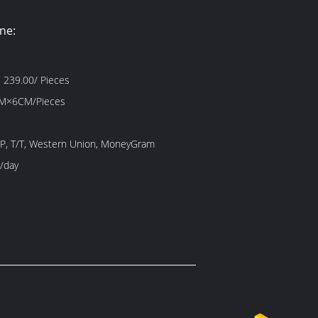
ne:
 239.00/ Pieces
M×6CM/Pieces
/P, T/T, Western Union, MoneyGram
/day