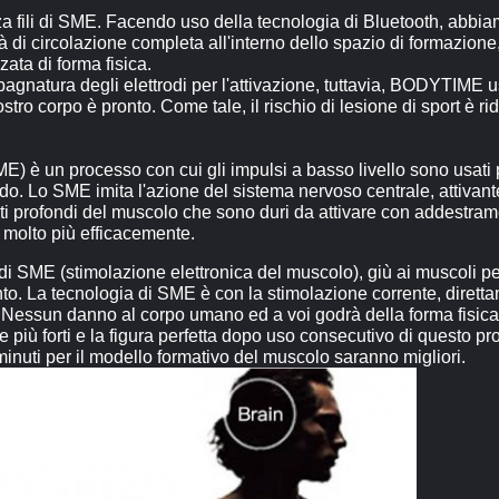
za fili di SME. Facendo uso della tecnologia di Bluetooth, abbi
 di circolazione completa all'interno dello spazio di formazione, 
ata di forma fisica.
 bagnatura degli elettrodi per l'attivazione, tuttavia, BODYTIM
stro corpo è pronto. Come tale, il rischio di lesione di sport è 
) è un processo con cui gli impulsi a basso livello sono usati pe
ndo. Lo SME imita l'azione del sistema nervoso centrale, attivan
rati profondi del muscolo che sono duri da attivare con addestra
 molto più efficacemente.
ME (stimolazione elettronica del muscolo), giù ai muscoli per f
nto. La tecnologia di SME è con la stimolazione corrente, dirett
essun danno al corpo umano ed a voi godrà della forma fisica 
e più forti e la figura perfetta dopo uso consecutivo di questo pr
minuti per il modello formativo del muscolo saranno migliori.