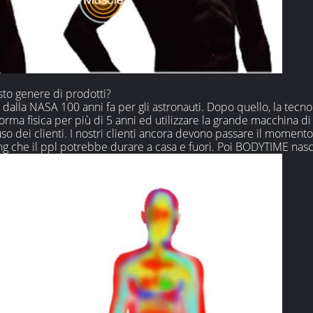
sto genere di prodotti?
alla NASA 100 anni fa per gli astronauti. Dopo quello, la tecnolo
i forma fisica per più di 5 anni ed utilizzare la grande macchina 
o dei clienti. I nostri clienti ancora devono passare il moment
g che il ppl potrebbe durare a casa e fuori. Poi BODYTIME nasc