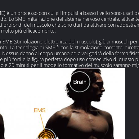
) è un processo con cui gli impulsi a basso livello sono usati pe
ndo. Lo SME imita l'azione del sistema nervoso centrale, attivant
rati profondi del muscolo che sono duri da attivare con addestra
o molto più efficacemente.
ME (stimolazione elettronica del muscolo), giù ai muscoli per fa
nto. La tecnologia di SME è con la stimolazione corrente, diret
essun danno al corpo umano ed a voi godrà della forma fisica 
 e più forti e la figura perfetta dopo uso consecutivo di questo 
co e 20 minuti per il modello formativo del muscolo saranno migl