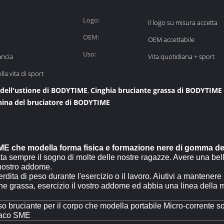
Logo:
Il logo su misura accetta
OEM:
OEM accettabile
Uso:
ancia
Vita quotidiana + sport
la vita di sport
 dell'ustione di BODYTIME
Cinghia bruciante grassa di BODYTIME
,
hina del bruciatore di BODYTIME
ME che modella forma fisica e formazione nere di gomma de
tata sempre il sogno di molte delle nostre ragazze. Avere una bel
l nostro addome.
ita di peso durante l'esercizio o il lavoro. Aiutivi a mantenere 
ne grassa, esercizio il vostro addome ed abbia una linea della 
o bruciante per il corpo che modella portabile Micro-corrente sot
aco SME