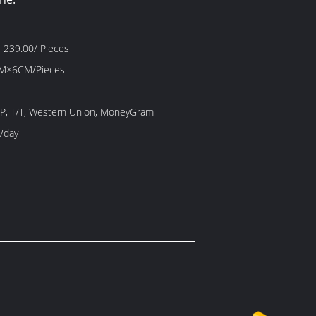
 239.00/ Pieces
M×6CM/Pieces
/P, T/T, Western Union, MoneyGram
/day