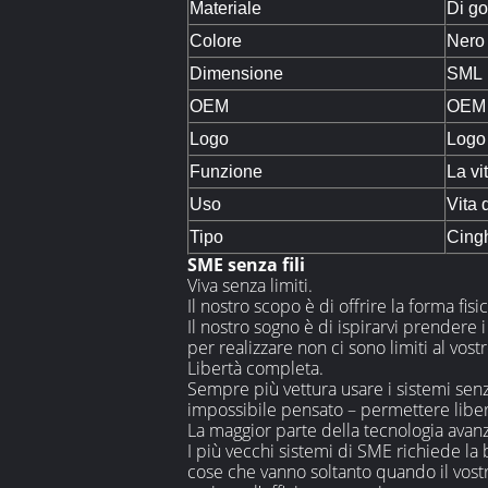
Materiale
Di g
Colore
Nero
Dimensione
SML
OEM
OEM 
Logo
Logo
Funzione
La vi
Uso
Vita 
Tipo
Cingh
SME senza fili
Viva senza limiti.
Il nostro scopo è di offrire la forma fi
Il nostro sogno è di ispirarvi prendere 
per realizzare non ci sono limiti al vost
Libertà completa.
Sempre più vettura usare i sistemi sen
impossibile pensato – permettere libertà
La maggior parte della tecnologia avanza
I più vecchi sistemi di SME richiede la
cose che vanno soltanto quando il vostr