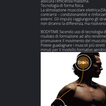
assicura l'efficienza massima.
Tecnologia di forma fisica.
La stimolazione muscolare elettrica (SME
contrarrsi – condizionandoli e rinforza
esterni. Gli impulsi raggiungono gli st
non diranno la differenza, ma risolvon
BODYTIME facendo uso di tecnologia di S
risultato di formazione ad alto rendime
promuovere il movimento del muscolo. N
Potete guadagnare i muscoli più stretti
minuti per il modello formativo aerobi