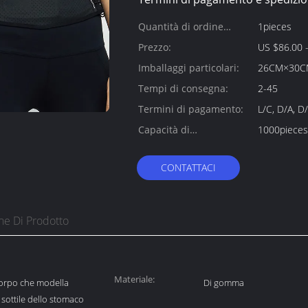
Quantità di ordine
1pieces
minimo:
Prezzo:
US $86.00 -
Imballaggi particolari:
26CM×30C
Tempi di consegna:
2-45
Termini di pagamento:
L/C, D/A, D
Capacità di
1000pieces
alimentazione:
CONTATTACI
ne Di Prodotto
Materiale:
corpo che modella
Di gomma
 sottile dello stomaco