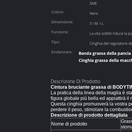
SME
Colore:
Nero
Dimensione:
S \ M. \ L
Funzione:
La vita sottile riduce la p
Tipo:
Cinghia del regolatore del
Evidenziare:
Banda grassa della pancia
Cinghia grassa della macc
Descrizione Di Prodotto
Cintura bruciante grassa di BODYTI
La pratica della linea della maglia è s
figura globale più bella ed appiattirà i
Questa cinghia promuoverà la vostra perd
perdere il peso, stimolare la combustio
Descrizione di prodotto dettagliata
Grass
Nome di prodotto
stom