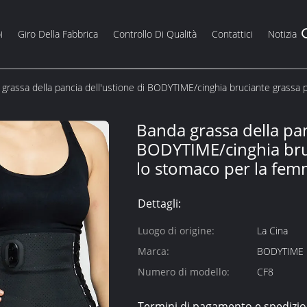
i
Giro Della Fabbrica
Controllo Di Qualità
Contattici
Notizia
grassa della pancia dell'ustione di BODYTIME/cinghia bruciante grassa 
Banda grassa della pan
BODYTIME/cinghia bru
lo stomaco per la fem
Dettagli:
Luogo di origine:
La Cina
Marca:
BODYTIME
Numero di modello:
CF8
Termini di pagamento e spedizio