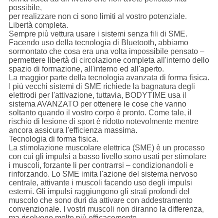
possibile,
per realizzare non ci sono limiti al vostro potenziale.
Libertà completa.
Sempre più vettura usare i sistemi senza fili di SME.
Facendo uso della tecnologia di Bluetooth, abbiamo
sormontato che cosa era una volta impossibile pensato –
permettere libertà di circolazione completa all'interno dello
spazio di formazione, all'interno ed all'aperto.
La maggior parte della tecnologia avanzata di forma fisica.
I più vecchi sistemi di SME richiede la bagnatura degli
elettrodi per l'attivazione, tuttavia, BODYTIME usa il
sistema AVANZATO per ottenere le cose che vanno
soltanto quando il vostro corpo è pronto. Come tale, il
rischio di lesione di sport è ridotto notevolmente mentre
ancora assicura l'efficienza massima.
Tecnologia di forma fisica.
La stimolazione muscolare elettrica (SME) è un processo
con cui gli impulsi a basso livello sono usati per stimolare
i muscoli, forzante li per contrarrsi – condizionandoli e
rinforzando. Lo SME imita l'azione del sistema nervoso
centrale, attivante i muscoli facendo uso degli impulsi
esterni. Gli impulsi raggiungono gli strati profondi del
muscolo che sono duri da attivare con addestramento
convenzionale. I vostri muscoli non diranno la differenza,
ma risolvono molto più efficacemente.