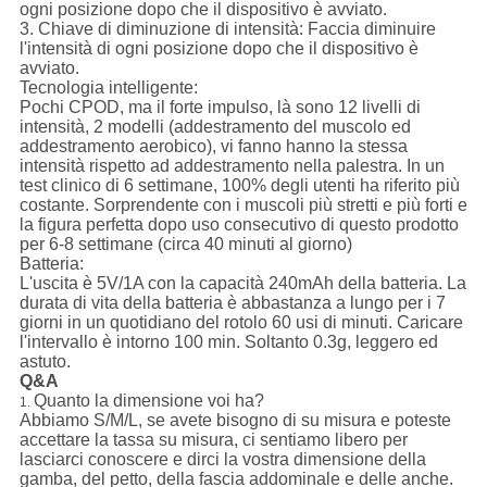
ogni posizione dopo che il dispositivo è avviato.
3.
Chiave di diminuzione di intensità:
Faccia diminuire
l'intensità di ogni posizione dopo che il dispositivo è
avviato.
Tecnologia intelligente:
Pochi CPOD, ma il forte impulso, là sono 12 livelli di
intensità, 2 modelli (addestramento del muscolo ed
addestramento aerobico), vi fanno hanno la stessa
intensità rispetto ad addestramento nella palestra. In un
test clinico di 6 settimane, 100% degli utenti ha riferito più
costante. Sorprendente con i muscoli più stretti e più forti e
la figura perfetta dopo uso consecutivo di questo prodotto
per 6-8 settimane (circa 40 minuti al giorno)
Batteria:
L'uscita è 5V/1A con la capacità 240mAh della batteria. La
durata di vita della batteria è abbastanza a lungo per i 7
giorni in un quotidiano del rotolo 60 usi di minuti. Caricare
l'intervallo è intorno 100 min. Soltanto 0.3g, leggero ed
astuto.
Q&A
Quanto la dimensione voi ha?
1.
Abbiamo S/M/L, se avete bisogno di su misura e poteste
accettare la tassa su misura, ci sentiamo libero per
lasciarci conoscere e dirci la vostra dimensione della
gamba, del petto, della fascia addominale e delle anche.