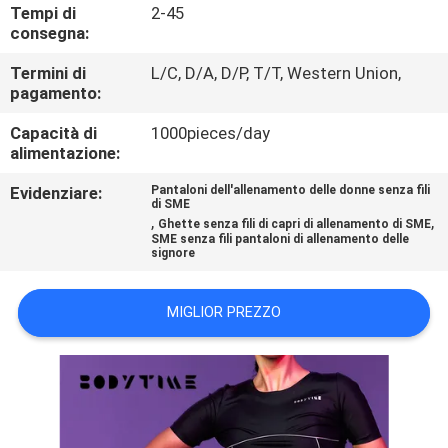
CONTROLLO
Tempi di
2-45
consegna:
DI
Termini di
L/C, D/A, D/P, T/T, Western Union,
QUALITÀ
pagamento:
Capacità di
1000pieces/day
CONTATTICI
alimentazione:
Evidenziare:
Pantaloni dell'allenamento delle donne senza fili
NOTIZIA
di SME
,
,
Ghette senza fili di capri di allenamento di SME
SME senza fili pantaloni di allenamento delle
signore
CASI
MIGLIOR PREZZO
RICHIEDA
UNA
CITAZIONE