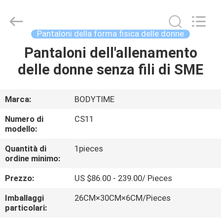
Beijing
Xinhan
Fumao
Technology
Co.,
Pantaloni della forma fisica delle donne
Ltd..
All
Pantaloni dell'allenamento
CASA
Rights
Reserved.
delle donne senza fili di SME
PRODOTTI
Marca:
BODYTIME
CIRCA
Numero di
CS11
NOI
modello:
Quantità di
1pieces
ordine minimo:
GIRO
DELLA
Prezzo:
US $86.00 - 239.00/ Pieces
FABBRICA
Imballaggi
26CM×30CM×6CM/Pieces
particolari: