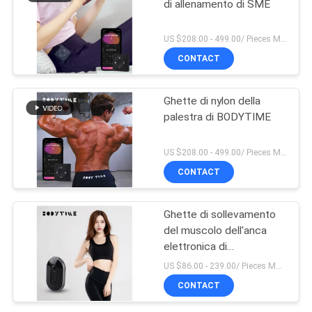
di allenamento di SME
US $208.00 - 499.00/ Pieces MOQ:1pieces
CONTACT
Ghette di nylon della
palestra di BODYTIME
US $208.00 - 499.00/ Pieces MOQ:1pieces
CONTACT
Ghette di sollevamento
del muscolo dell'anca
elettronica di
stimolazione
US $86.00 - 239.00/ Pieces MOQ:1pieces
CONTACT