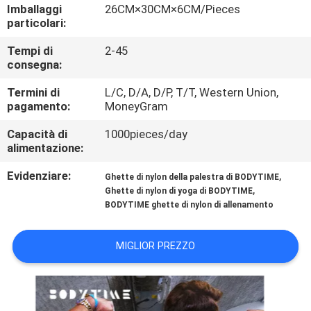
CONTROLLO
Imballaggi
26CM×30CM×6CM/Pieces
particolari:
DI
Tempi di
2-45
QUALITÀ
consegna:
Termini di
L/C, D/A, D/P, T/T, Western Union,
CONTATTICI
pagamento:
MoneyGram
Capacità di
1000pieces/day
NOTIZIA
alimentazione:
Evidenziare:
,
Ghette di nylon della palestra di BODYTIME
CASI
,
Ghette di nylon di yoga di BODYTIME
BODYTIME ghette di nylon di allenamento
RICHIEDA
MIGLIOR PREZZO
UNA
CITAZIONE