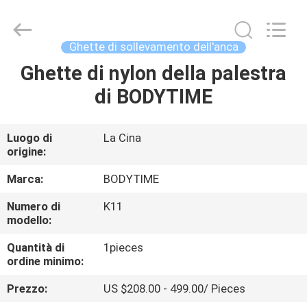
Beijing
Xinhan
Fumao
Technology
Co.,
Ghette di sollevamento dell'anca
Ltd..
All
Ghette di nylon della palestra
CASA
Rights
Reserved.
di BODYTIME
PRODOTTI
Luogo di
La Cina
origine:
CIRCA
NOI
Marca:
BODYTIME
Numero di
K11
modello:
GIRO
DELLA
Quantità di
1pieces
ordine minimo:
FABBRICA
Prezzo:
US $208.00 - 499.00/ Pieces