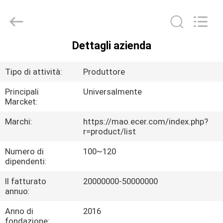
Beijing
Xinhan
Fumao
Technology
Co.,
Ltd..
Dettagli azienda
All
CASA
Rights
Reserved.
Tipo di attività:
Produttore
PRODOTTI
Principali
Universalmente
Marcket:
CIRCA
Marchi:
https://mao.ecer.com/index.php?
NOI
r=product/list
Numero di
100~120
dipendenti:
GIRO
DELLA
Il fatturato
20000000-50000000
annuo:
FABBRICA
Anno di
2016
fondazione: