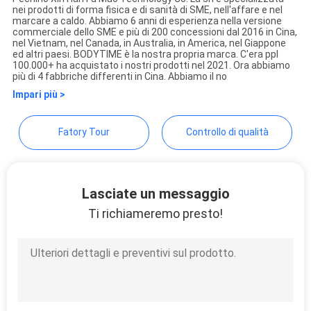
nei prodotti di forma fisica e di sanità di SME, nell'affare e nel
MAPPA
Beijing Xinhan Fumao
marcare a caldo. Abbiamo 6 anni di esperienza nella versione
commerciale dello SME e più di 200 concessioni dal 2016 in Cina,
DEL
Technology Co., Ltd.
nel Vietnam, nel Canada, in Australia, in America, nel Giappone
ed altri paesi. BODYTIME è la nostra propria marca. C'era ppl
SITO
100.000+ ha acquistato i nostri prodotti nel 2021. Ora abbiamo
più di 4 fabbriche differenti in Cina. Abbiamo il no
Impari più >
PRIVACY
POLICY
Fatory Tour
Controllo di qualità
Lasciate un messaggio
Ti richiameremo presto!